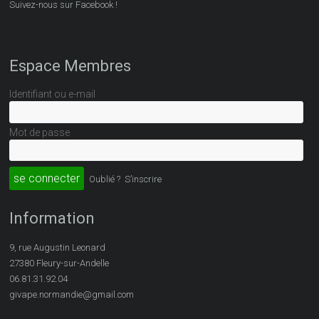
Suivez-nous sur Facebook !
Espace Membres
Identifiant ou e-mail
Mot de passe
Oublié ?
S’inscrire
Information
9, rue Augustin Leonard
27380 Fleury-sur-Andelle
06.81.31.92.04
givape.normandie@gmail.com