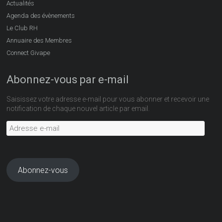
Actualités
Agenda des évènements
Le Club RH
Annuaire des Membres
Connect Givape
Abonnez-vous par e-mail
Saisissez votre adresse e-mail pour vous abonner et recevoir une
notification de chaque nouvel article par email.
Adresse
e-
mail
Abonnez-vous