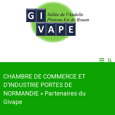
Skip
to
content
Vallée de l'Andelle, Plateau Est de Rouen
Givape
CHAMBRE DE COMMERCE ET
D’INDUSTRIE PORTES DE
NORMANDIE » Partenaires du
Givape