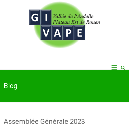
Skip
to
content
Vallée de l'Andelle, Plateau Est de Rouen
Givape
Blog
Assemblée Générale 2023