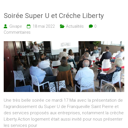
Soirée Super U et Créche Liberty
Givape
18 mai 2022
Actualités
0
Commentaires
Une très belle soirée ce mardi 17 Mai avec la présentation de
l’agrandissement du Super U de Franqueville Saint Pierre et
des services proposés aux entreprises, notamment la crèche
Liberty.Action logement était aussi invité pour nous présenter
les services pour