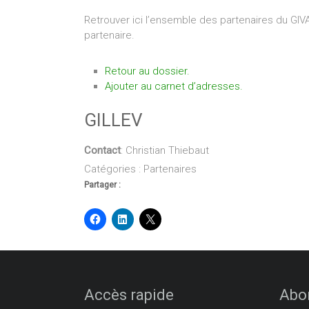
Retrouver ici l’ensemble des partenaires du GIV
partenaire.
Retour au dossier.
Ajouter au carnet d’adresses.
GILLEV
Contact
:
Christian
Thiebaut
Catégories :
Partenaires
Partager :
Accès rapide
Abon