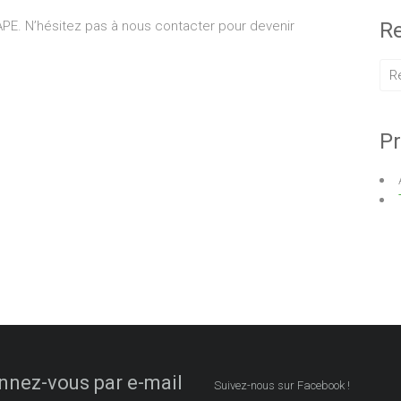
APE. N’hésitez pas à nous contacter pour devenir
Re
Pr
nez-vous par e-mail
Suivez-nous sur Facebook !