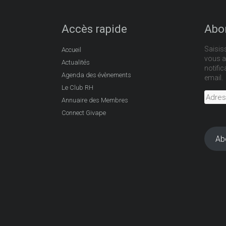
Accès rapide
Abon
Saisis
Accueil
vous a
Actualités
notific
Agenda des évènements
email.
Le Club RH
Adres
Annuaire des Membres
e-
Connect Givape
mail
Ab