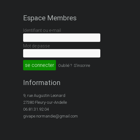
Espace Membres
Identifiant ou e-mail
Mot de passe
Oublié ?
S’inscrire
Information
9, rue Augustin Leonard
27380 Fleury-sur-Andelle
06.81.31.92.04
givape.normandie@gmail.com