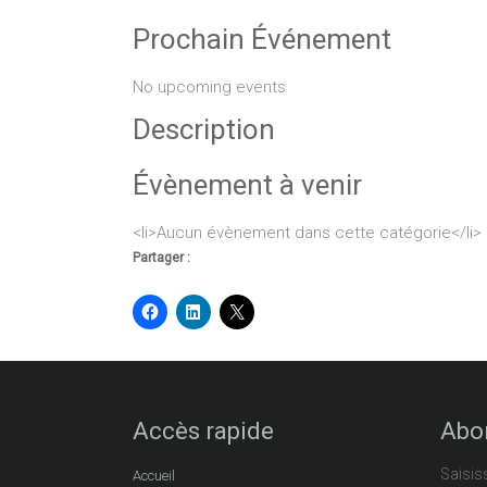
Prochain Événement
No upcoming events
Description
Évènement à venir
<li>Aucun évènement dans cette catégorie</li>
Partager :
Accès rapide
Abon
Saisis
Accueil