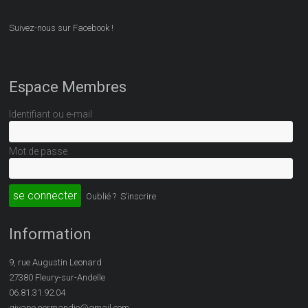
Suivez-nous sur Facebook !
Espace Membres
Identifiant ou e-mail
Mot de passe
Oublié ?
S’inscrire
Information
9, rue Augustin Leonard
27380 Fleury-sur-Andelle
06.81.31.92.04
givape.normandie@gmail.com