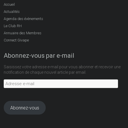
Accueil
Actualités
Agenda des évènements
Le Club RH
Annuaire des Membres
Connect Givape
Abonnez-vous par e-mail
Saisissez votre adresse e-mail pour vous abonner et recevoir une
notification de chaque nouvel article par email.
Adresse
e-
mail
Abonnez-vous