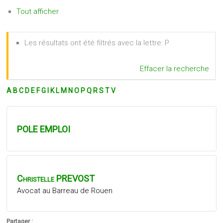
Tout afficher
Les résultats ont été filtrés avec la lettre: P
Effacer la recherche
A
B
C
D
E
F
G
I
K
L
M
N
O
P
Q
R
S
T
V
POLE EMPLOI
Christelle
PREVOST
Avocat au Barreau de Rouen
Partager :