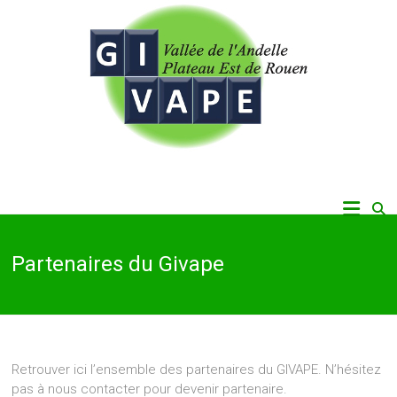
Skip
to
content
Vallée de l'Andelle, Plateau Est de Rouen
Givape
Partenaires du Givape
Retrouver ici l’ensemble des partenaires du GIVAPE. N’hésitez
pas à nous contacter pour devenir partenaire.