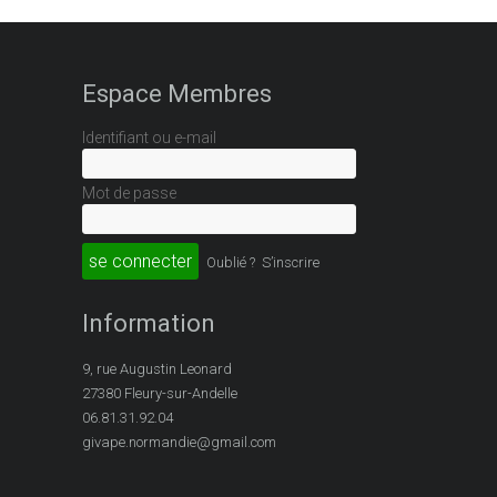
Espace Membres
Identifiant ou e-mail
Mot de passe
Oublié ?
S’inscrire
Information
9, rue Augustin Leonard
27380 Fleury-sur-Andelle
06.81.31.92.04
givape.normandie@gmail.com