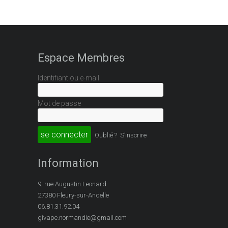
Espace Membres
Identifiant ou e-mail
Mot de passe
Oublié ?
S’inscrire
Information
9, rue Augustin Leonard
27380 Fleury-sur-Andelle
06.81.31.92.04
givape.normandie@gmail.com