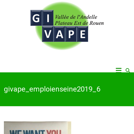
Skip
to
content
Vallée de l'Andelle, Plateau Est de Rouen
Givape
givape_emploienseine2019_6