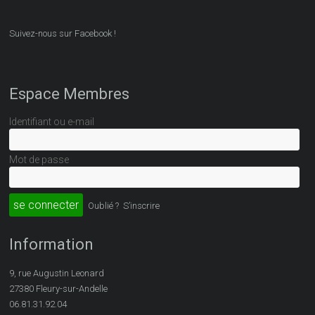
Suivez-nous sur Facebook !
Espace Membres
Identifiant ou e-mail
Mot de passe
Oublié ?
S’inscrire
Information
9, rue Augustin Leonard
27380 Fleury-sur-Andelle
06.81.31.92.04