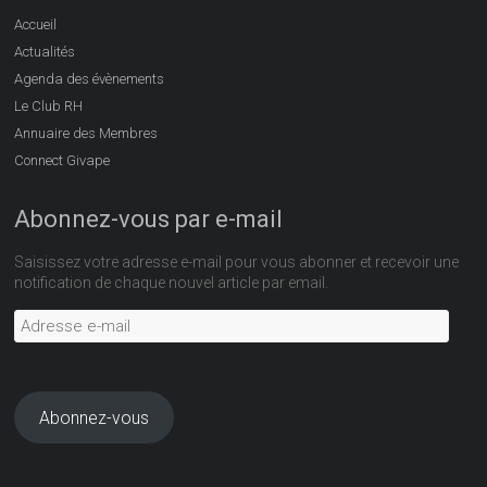
Accueil
Actualités
Agenda des évènements
Le Club RH
Annuaire des Membres
Connect Givape
Abonnez-vous par e-mail
Saisissez votre adresse e-mail pour vous abonner et recevoir une
notification de chaque nouvel article par email.
Adresse
e-
mail
Abonnez-vous